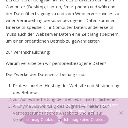
Computer (Desktop, Laptop, Smartphone) und während
der Datenübertragung zu und vom Webserver kann es zu
einer Verarbeitung personenbezogener Daten kommen.
Einerseits speichert Ihr Computer Daten, andererseits
muss auch der Webserver Daten eine Zeit lang speichern,
um einen ordentlichen Betrieb zu gewährleisten.
Zur Veranschaulichung:
Warum verarbeiten wir personenbezogene Daten?
Die Zwecke der Datenverarbeitung sind:
Professionelles Hosting der Website und Absicherung
des Betriebs
zur Aufrechterhaltung der Betriebs- und IT-Sicherheit
Durch die Nutzung der Website stimmst Du der Nutzung von
Anonyme Auswertung des Zugriffsverhaltens zur
Cookies auf dieser Homepage zu.
Verbesserung unseres Angebots und ggf. zur
Strafverfolgung bzw. Verfolgung von Ansprüchen
Ich mag Cookies
Ich mag keine Cookies