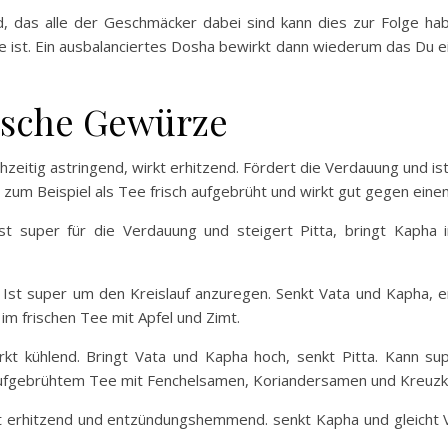
d, das alle der Geschmäcker dabei sind kann dies zur Folge ha
 ist. Ein ausbalanciertes Dosha bewirkt dann wiederum das Du ei
ische Gewürze
chzeitig astringend, wirkt erhitzend. Fördert die Verdauung und is
 zum Beispiel als Tee frisch aufgebrüht und wirkt gut gegen eine
Ist super für die Verdauung und steigert Pitta, bringt Kaph
d. Ist super um den Kreislauf anzuregen. Senkt Vata und Kapha,
m frischen Tee mit Apfel und Zimt.
rkt kühlend. Bringt Vata und Kapha hoch, senkt Pitta. Kann su
h aufgebrühtem Tee mit Fenchelsamen, Koriandersamen und Kreu
rkt erhitzend und entzündungshemmend. senkt Kapha und gleicht 