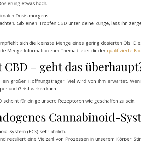
 Dosierung etwas hoch.
timalen Dosis morgens.
chten. Gib einen Tropfen CBD unter deine Zunge, lass ihn zerg
empfiehlt sich die kleinste Menge eines gering dosierten Öls. Die
ede Menge Information zum Thema bietet dir der
qualifizierte Fa
t CBD – geht das überhaupt
in großer Hoffnungsträger. Viel wird von ihm erwartet. Wenig 
rper und Geist wirken kann.
 scheint für einige unsere Rezeptoren wie geschaffen zu sein.
ndogenes Cannabinoid-Sys
id-System (ECS) sehr ähnlich.
reguliert eine Vielzahl von Prozessen in unserem Körper. Sti