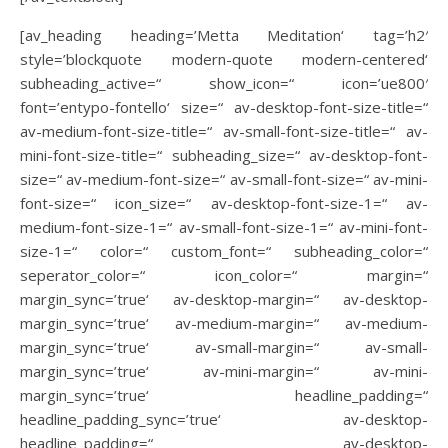
[av_heading heading=’Metta Meditation‘ tag=’h2′
style=’blockquote modern-quote modern-centered‘
subheading_active=“ show_icon=“ icon=’ue800′
font=’entypo-fontello‘ size=“ av-desktop-font-size-title=“
av-medium-font-size-title=“ av-small-font-size-title=“ av-
mini-font-size-title=“ subheading_size=“ av-desktop-font-
size=“ av-medium-font-size=“ av-small-font-size=“ av-mini-
font-size=“ icon_size=“ av-desktop-font-size-1=“ av-
medium-font-size-1=“ av-small-font-size-1=“ av-mini-font-
size-1=“ color=“ custom_font=“ subheading_color=“
seperator_color=“ icon_color=“ margin=“
margin_sync=’true‘ av-desktop-margin=“ av-desktop-
margin_sync=’true‘ av-medium-margin=“ av-medium-
margin_sync=’true‘ av-small-margin=“ av-small-
margin_sync=’true‘ av-mini-margin=“ av-mini-
margin_sync=’true‘ headline_padding=“
headline_padding_sync=’true‘ av-desktop-
headline_padding=“ av-desktop-