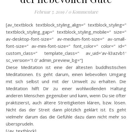
Februar 7, 2019
/
0 Kommentare
[av_textblock textblock_styling_align=“ textblock_styling=“
textblock_styling_gap=“ textblock_styling_mobile=“ size=“
av-desktop-font-size=“ av-medium-font-size=“ av-small-
font-size=“ av-mini-font-size=“ font_color=“ color=“ id=“
custom_class=“ template_class=“ av_uid=’av-li3azvb1′
sc_version=’1.0′ admin_preview_bg=“]
Diese Meditation ist eine der ältesten buddhistischen
Meditationen. Es geht darum, einen liebevollen Umgang
mit sich selbst und mit der Umwelt zu erhalten. Die
Meditation hilft Dir zu einer wohlwollenden Haltung
anderen Menschen gegenüber und kann, wenn Du sie öfter
praktizierst, auch ältere Streitigkeiten klären, bzw. lösen.
Nicht das der Streit dann plötzlich geklärt ist. Es geht
vielmehr darum das die Gefühle dazu dann nicht mehr so
übersprudeln.
[/av_textblock]