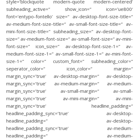
style=’blockquote modern-quote modern-centered‘
subheading_active=“ show_icon=“ icon=’ue800′
font=’entypo-fontello‘ size=“ av-desktop-font-size-title=“
av-medium-font-size-title=“ av-small-font-size-title=“ av-
mini-font-size-title=“ subheading_size=“ av-desktop-font-
size=“ av-medium-font-size=“ av-small-font-size=“ av-mini-
font-size=“ icon_size=“ av-desktop-font-size-1=“ av-
medium-font-size-1=“ av-small-font-size-1=“ av-mini-font-
size-1=“ color=“ custom_font=“ subheading_color=“
seperator_color=“ icon_color=“ margin=“
margin_sync=’true‘ av-desktop-margin=“ av-desktop-
margin_sync=’true‘ av-medium-margin=“ av-medium-
margin_sync=’true‘ av-small-margin=“ av-small-
margin_sync=’true‘ av-mini-margin=“ av-mini-
margin_sync=’true‘ headline_padding=“
headline_padding_sync=’true‘ av-desktop-
headline_padding=“ av-desktop-
headline_padding_sync=’true‘ av-medium-
headline_padding=“ av-medium-