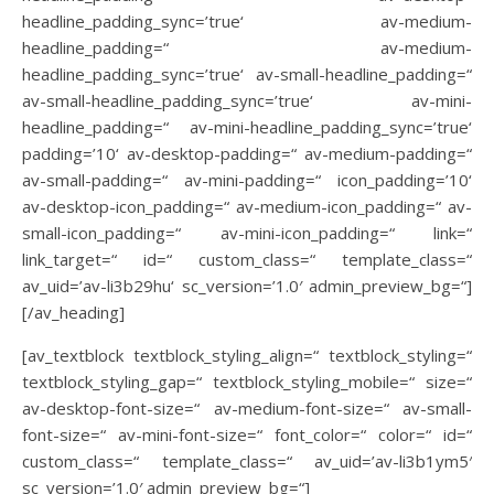
headline_padding_sync=’true‘ av-medium-
headline_padding=“ av-medium-
headline_padding_sync=’true‘ av-small-headline_padding=“
av-small-headline_padding_sync=’true‘ av-mini-
headline_padding=“ av-mini-headline_padding_sync=’true‘
padding=’10‘ av-desktop-padding=“ av-medium-padding=“
av-small-padding=“ av-mini-padding=“ icon_padding=’10‘
av-desktop-icon_padding=“ av-medium-icon_padding=“ av-
small-icon_padding=“ av-mini-icon_padding=“ link=“
link_target=“ id=“ custom_class=“ template_class=“
av_uid=’av-li3b29hu‘ sc_version=’1.0′ admin_preview_bg=“]
[/av_heading]
[av_textblock textblock_styling_align=“ textblock_styling=“
textblock_styling_gap=“ textblock_styling_mobile=“ size=“
av-desktop-font-size=“ av-medium-font-size=“ av-small-
font-size=“ av-mini-font-size=“ font_color=“ color=“ id=“
custom_class=“ template_class=“ av_uid=’av-li3b1ym5′
sc_version=’1.0′ admin_preview_bg=“]