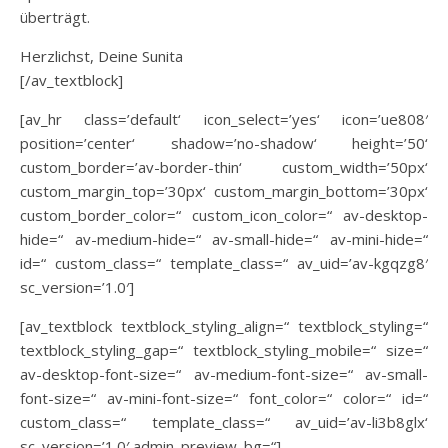
überträgt.
Herzlichst, Deine Sunita
[/av_textblock]
[av_hr class=’default‘ icon_select=’yes‘ icon=’ue808′
position=’center‘ shadow=’no-shadow‘ height=’50‘
custom_border=’av-border-thin‘ custom_width=’50px‘
custom_margin_top=’30px‘ custom_margin_bottom=’30px‘
custom_border_color=“ custom_icon_color=“ av-desktop-
hide=“ av-medium-hide=“ av-small-hide=“ av-mini-hide=“
id=“ custom_class=“ template_class=“ av_uid=’av-kgqzg8′
sc_version=’1.0′]
[av_textblock textblock_styling_align=“ textblock_styling=“
textblock_styling_gap=“ textblock_styling_mobile=“ size=“
av-desktop-font-size=“ av-medium-font-size=“ av-small-
font-size=“ av-mini-font-size=“ font_color=“ color=“ id=“
custom_class=“ template_class=“ av_uid=’av-li3b8glx‘
sc_version=’1.0′ admin_preview_bg=“]