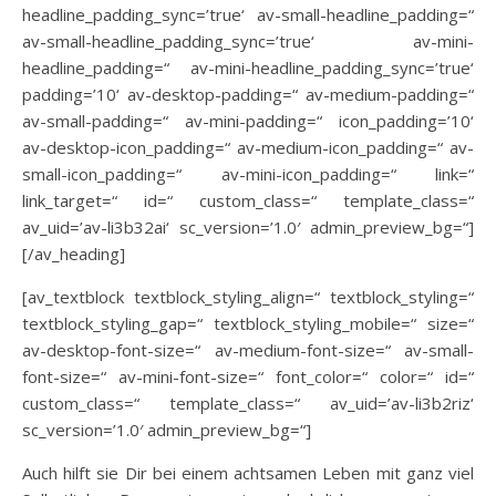
headline_padding_sync=’true‘ av-small-headline_padding=“
av-small-headline_padding_sync=’true‘ av-mini-
headline_padding=“ av-mini-headline_padding_sync=’true‘
padding=’10‘ av-desktop-padding=“ av-medium-padding=“
av-small-padding=“ av-mini-padding=“ icon_padding=’10‘
av-desktop-icon_padding=“ av-medium-icon_padding=“ av-
small-icon_padding=“ av-mini-icon_padding=“ link=“
link_target=“ id=“ custom_class=“ template_class=“
av_uid=’av-li3b32ai‘ sc_version=’1.0′ admin_preview_bg=“]
[/av_heading]
[av_textblock textblock_styling_align=“ textblock_styling=“
textblock_styling_gap=“ textblock_styling_mobile=“ size=“
av-desktop-font-size=“ av-medium-font-size=“ av-small-
font-size=“ av-mini-font-size=“ font_color=“ color=“ id=“
custom_class=“ template_class=“ av_uid=’av-li3b2riz‘
sc_version=’1.0′ admin_preview_bg=“]
Auch hilft sie Dir bei einem achtsamen Leben mit ganz viel