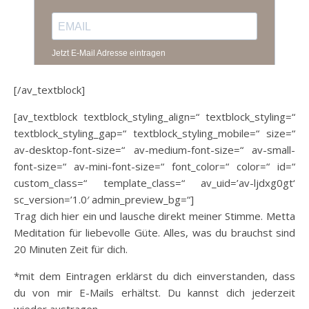
[/av_textblock]
[av_textblock textblock_styling_align=“ textblock_styling=“
textblock_styling_gap=“ textblock_styling_mobile=“ size=“
av-desktop-font-size=“ av-medium-font-size=“ av-small-
font-size=“ av-mini-font-size=“ font_color=“ color=“ id=“
custom_class=“ template_class=“ av_uid=’av-ljdxg0gt‘
sc_version=’1.0′ admin_preview_bg=“]
Trag dich hier ein und lausche direkt meiner Stimme. Metta
Meditation für liebevolle Güte. Alles, was du brauchst sind
20 Minuten Zeit für dich.
*mit dem Eintragen erklärst du dich einverstanden, dass
du von mir E-Mails erhältst. Du kannst dich jederzeit
wieder austragen.