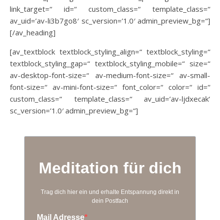
link_target=“ id=“ custom_class=“ template_class=“
av_uid=’av-li3b7go8′ sc_version=’1.0′ admin_preview_bg=“]
[/av_heading]
[av_textblock textblock_styling_align=“ textblock_styling=“
textblock_styling_gap=“ textblock_styling_mobile=“ size=“
av-desktop-font-size=“ av-medium-font-size=“ av-small-
font-size=“ av-mini-font-size=“ font_color=“ color=“ id=“
custom_class=“ template_class=“ av_uid=’av-ljdxecak‘
sc_version=’1.0′ admin_preview_bg=“]