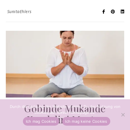
SunitaEhlers
Gobinde Mukande
Durch die Nutzung der Website stimmst Du der Nutzung von
Cookies auf dieser Homepage zu.
Kundalini Mantra
Ich mag Cookies
Ich mag keine Cookies