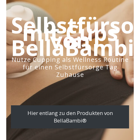
Selbstfürso
mit Cups
von
BellaBambi
Nutze Cupping als Wellness Routine
für einen Selbstfürsorge Tag
Zuhause
Hier entlang zu den Produkten von
BellaBambi®