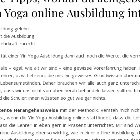
n Yoga online Ausbildung int
ldung gelehrt
t die Ausbildung
ehrkraft zurecht
alität einer Yin Yoga Ausbildung dann auch noch die Werte, die verm
alle – egal, wie alt wir sind – eine gewisse Vorerfahrung haben.
 Lehrer, bzw. Lehrerin, die uns ein gewisses Grundwissen über
nd Lebensumständen. Daher brauchen wir alle auch ganz untersch
; dass wir uns nicht von oben herab behandeln lassen sollten. Ic
 die Schüler: innen wüssten so gut wie gar nichts.
tente Herangehensweise
mit der Methodik. Versteh mich nich
, wenn die Yin Yoga Ausbildung online stattfindet, dass die Lehr
ass die Lehrer: in eben gern in Präsenz unterrichtet. Mir sind 
nline Ausbildung ebenso wichtig, wie in einer offline Ausbildung, 
ne Schüler:innen auch auf die Gedanken zu achten. Mir ist es dahe